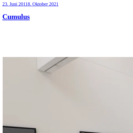
Veröffentlicht
23. Juni 2011
8. Oktober 2021
am
Cumulus