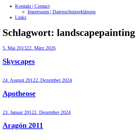
Kontakt | Contact
Impressum | Datenschutzerklärung
Links
Schlagwort:
landscapepainting
Veröffentlicht
5. Mai 2013
22. März 2026
am
Skyscapes
Veröffentlicht
24. August 2012
2. Dezember 2024
am
Apotheose
Veröffentlicht
23. Januar 2012
2. Dezember 2024
am
Aragón 2011