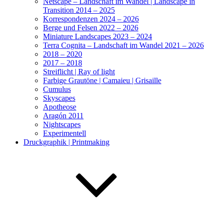
Netscape – Landschaft im Wandel | Landscape in
Transition 2014 – 2025
Korrespondenzen 2024 – 2026
Berge und Felsen 2022 – 2026
Miniature Landscapes 2023 – 2024
Terra Cognita – Landschaft im Wandel 2021 – 2026
2018 – 2020
2017 – 2018
Streiflicht | Ray of light
Farbige Grautöne | Camaieu | Grisaille
Cumulus
Skyscapes
Apotheose
Aragón 2011
Nightscapes
Experimentell
Druckgraphik | Printmaking