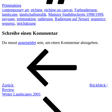
Printmaking
contemporary art
,
etching
,
etching on canvas
,
Farbradierung
,
landscape
,
landschaftsgrafik
,
Mainzer Stadtdruckerin 1998/1999
,
paysage
,
printmaking
,
radierung
,
Radierung auf Nessel
,
sequence
,
sequenz
,
strichätzung
Schreibe einen Kommentar
Du musst
angemeldet
sein, um einen Kommentar abzugeben.
Beitragsnavigation
Vorheriger
Beitrag
Zurück
Rückblick |
Review
Nächster
Weiter
Landscapes 2001
Beitrag