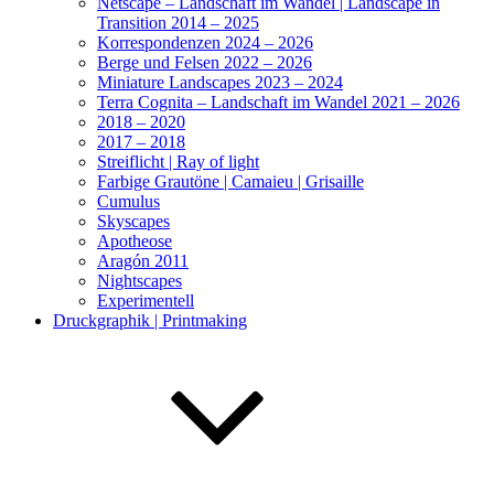
Netscape – Landschaft im Wandel | Landscape in
Transition 2014 – 2025
Korrespondenzen 2024 – 2026
Berge und Felsen 2022 – 2026
Miniature Landscapes 2023 – 2024
Terra Cognita – Landschaft im Wandel 2021 – 2026
2018 – 2020
2017 – 2018
Streiflicht | Ray of light
Farbige Grautöne | Camaieu | Grisaille
Cumulus
Skyscapes
Apotheose
Aragón 2011
Nightscapes
Experimentell
Druckgraphik | Printmaking