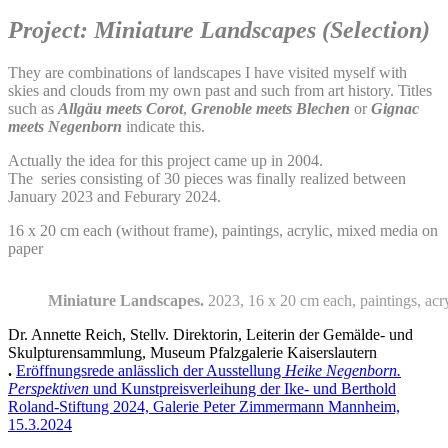
Project: Miniature Landscapes (Selection)
They are combinations of landscapes I have visited myself with
skies and clouds from my own past and such from art history. Titles
such as
Allgäu meets Corot
,
Grenoble meets Blechen
or
Gignac
meets Negenborn
indicate this.
Actually the idea for this project came up in 2004.
The series consisting of 30 pieces was finally realized between
January 2023 and Feburary 2024.
16 x 20 cm each (without frame), paintings, acrylic, mixed media on
paper
Miniature Landscapes.
2023, 16 x 20 cm each, paintings, acry
Dr. Annette Reich, Stellv. Direktorin, Leiterin der Gemälde- und
Skulpturensammlung, Museum Pfalzgalerie Kaiserslautern
.
Eröffnungsrede anlässlich der Ausstellung
Heike Negenborn.
Perspektiven
und Kunstpreisverleihung der Ike- und Berthold
Roland-Stiftung 2024, Galerie Peter Zimmermann Mannheim,
15.3.2024