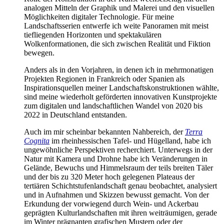
analogen Mitteln der Graphik und Malerei und den visuellen
Möglichkeiten digitaler Technologie. Für meine
Landschaftsserien entwerfe ich weite Panoramen mit meist
tiefliegenden Horizonten und spektakulären
Wolkenformationen, die sich zwischen Realität und Fiktion
bewegen.
Anders als in den Vorjahren, in denen ich in mehrmonatigen
Projekten Regionen in Frankreich oder Spanien als
Inspirationsquellen meiner Landschaftskonstruktionen wählte,
sind meine wiederholt geförderten innovativen Kunstprojekte
zum digitalen und landschaftlichen Wandel von 2020 bis
2022 in Deutschland entstanden.
Auch im mir scheinbar bekannten Nahbereich, der
Terra
Cognita
im rheinhessischen Tafel- und Hügelland, habe ich
ungewöhnliche Perspektiven recherchiert. Unterwegs in der
Natur mit Kamera und Drohne habe ich Veränderungen in
Gelände, Bewuchs und Himmelsraum der teils breiten Täler
und der bis zu 320 Meter hoch gelegenen Plateaus der
tertiären Schichtstufenlandschaft genau beobachtet, analysiert
und in Aufnahmen und Skizzen bewusst gemacht. Von der
Erkundung der vorwiegend durch Wein- und Ackerbau
geprägten Kulturlandschaften mit ihren weiträumigen, gerade
im Winter prägnanten grafischen Mustern oder der