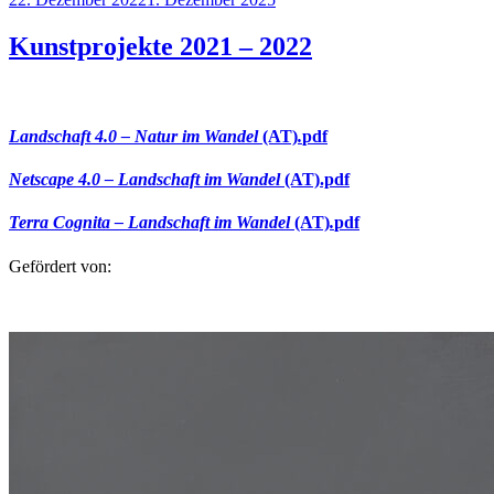
am
Kunstprojekte 2021 – 2022
Landschaft 4.0 – Natur im Wandel
(AT)
.
pdf
Netscape 4.0 – Landschaft im Wandel
(AT).pdf
Terra Cognita – Landschaft im Wandel
(AT)
.
pdf
Gefördert von: