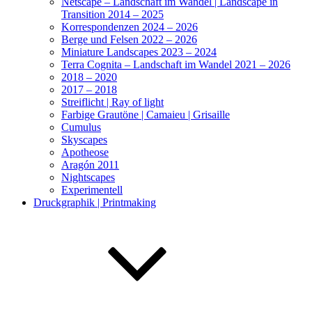
Netscape – Landschaft im Wandel | Landscape in
Transition 2014 – 2025
Korrespondenzen 2024 – 2026
Berge und Felsen 2022 – 2026
Miniature Landscapes 2023 – 2024
Terra Cognita – Landschaft im Wandel 2021 – 2026
2018 – 2020
2017 – 2018
Streiflicht | Ray of light
Farbige Grautöne | Camaieu | Grisaille
Cumulus
Skyscapes
Apotheose
Aragón 2011
Nightscapes
Experimentell
Druckgraphik | Printmaking