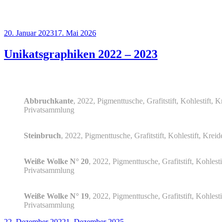
Veröffentlicht
20. Januar 2023
17. Mai 2026
am
Unikatsgraphiken 2022 – 2023
Abbruchkante
, 2022, Pigmenttusche, Grafitstift, Kohlestift, 
Privatsammlung
Steinbruch
, 2022, Pigmenttusche, Grafitstift, Kohlestift, Kre
Weiße Wolke N° 20
, 2022, Pigmenttusche, Grafitstift, Kohlest
Privatsammlung
Weiße Wolke N° 19
, 2022, Pigmenttusche, Grafitstift, Kohlest
Privatsammlung
Veröffentlicht
22. Dezember 2022
1. Dezember 2025