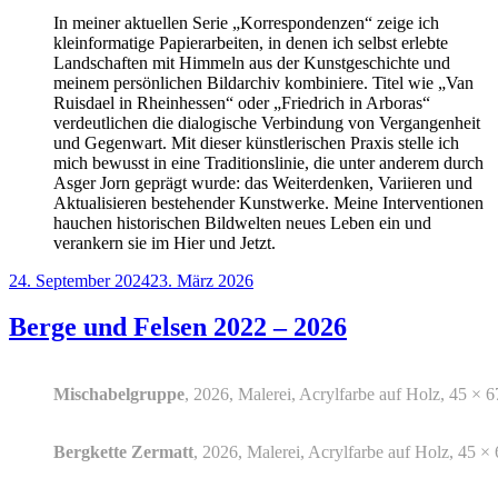
In meiner aktuellen Serie „Korrespondenzen“ zeige ich
kleinformatige Papierarbeiten, in denen ich selbst erlebte
Landschaften mit Himmeln aus der Kunstgeschichte und
meinem persönlichen Bildarchiv kombiniere. Titel wie „Van
Ruisdael in Rheinhessen“ oder „Friedrich in Arboras“
verdeutlichen die dialogische Verbindung von Vergangenheit
und Gegenwart. Mit dieser künstlerischen Praxis stelle ich
mich bewusst in eine Traditionslinie, die unter anderem durch
Asger Jorn geprägt wurde: das Weiterdenken, Variieren und
Aktualisieren bestehender Kunstwerke. Meine Interventionen
hauchen historischen Bildwelten neues Leben ein und
verankern sie im Hier und Jetzt.
Veröffentlicht
24. September 2024
23. März 2026
am
Berge und Felsen 2022 – 2026
Mischabelgruppe
, 2026, Malerei, Acrylfarbe auf Holz, 45 ×
Bergkette Zermatt
, 2026, Malerei, Acrylfarbe auf Holz, 45 ×