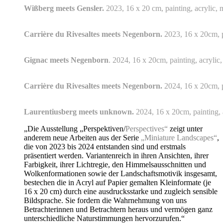
Wißberg meets Gensler.
2023, 16 x 20 cm, painting, acrylic, 
Carrière du Rivesaltes meets Negenborn.
2023, 16 x 20cm, pa
Gignac meets Negenborn
. 2024, 16 x 20cm, painting, acrylic
Carrière du Rivesaltes meets Negenborn.
2024, 16 x 20cm, pa
Laurentiusberg meets unknown.
2024, 16 x 20cm, painting, a
„Die Ausstellung „Perspektiven/
Perspectives“
zeigt unter
anderem neue Arbeiten aus der Serie
„Miniature Landscapes“
,
die von 2023 bis 2024 entstanden sind und erstmals
präsentiert werden. Variantenreich in ihren Ansichten, ihrer
Farbigkeit, ihrer Lichtregie, den Himmelsausschnitten und
Wolkenformationen sowie der Landschaftsmotivik insgesamt,
bestechen die in Acryl auf Papier gemalten Kleinformate (je
16 x 20 cm) durch eine ausdrucksstarke und zugleich sensible
Bildsprache. Sie fordern die Wahrnehmung von uns
Betrachterinnen und Betrachtern heraus und vermögen ganz
unterschiedliche Naturstimmungen hervorzurufen.“